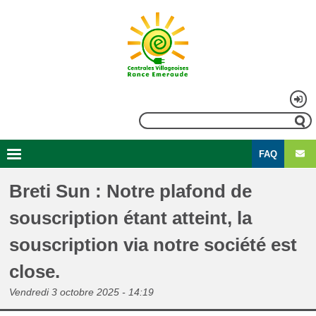
Aller
au
contenu
principal
Menu
Rechercher
du
FAQ
compte
Second
Navigation
de
menu
principale
Breti Sun : Notre plafond de
l'utilisateur
souscription étant atteint, la
souscription via notre société est
close.
Vendredi 3 octobre 2025 - 14:19