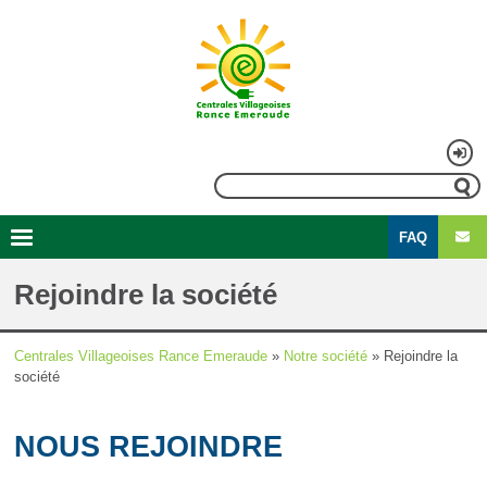
Aller
au
contenu
principal
Menu
Rechercher
du
FAQ
compte
Second
Navigation
de
menu
principale
Rejoindre la société
l'utilisateur
Centrales Villageoises Rance Emeraude
Notre société
Rejoindre la
Fil
société
d'Ariane
NOUS REJOINDRE