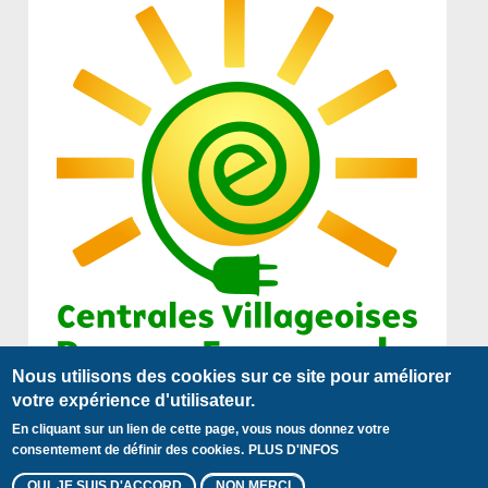
Nous utilisons des cookies sur ce site pour améliorer
votre expérience d'utilisateur.
En cliquant sur un lien de cette page, vous nous donnez votre
Plan du site
Mentions légales
Contact
Pied
consentement de définir des cookies.
PLUS D'INFOS
© 2018 Centrales Villageoises
de
OUI, JE SUIS D'ACCORD
NON MERCI