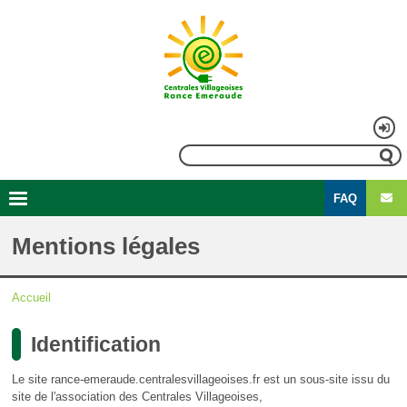
Aller
au
contenu
principal
Menu
Rechercher
du
FAQ
compte
Second
Navigation
de
menu
principale
Mentions légales
l'utilisateur
Accueil
Fil
Identification
d'Ariane
Le site rance-emeraude.centralesvillageoises.fr est un sous-site issu du
site de l'association des Centrales Villageoises,